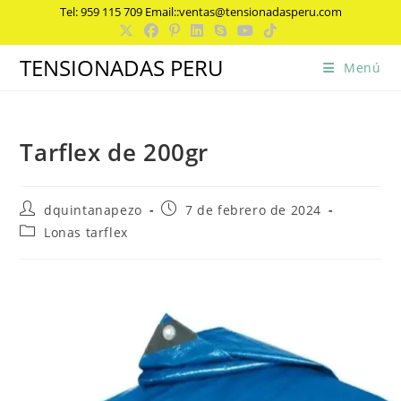
Ir
Tel: 959 115 709 Email::ventas@tensionadasperu.com
al
contenido
TENSIONADAS PERU
Menú
Tarflex de 200gr
Autor
Publicación
dquintanapezo
7 de febrero de 2024
de
de
Categoría
Lonas tarflex
la
la
de
entrada:
entrada:
la
entrada: